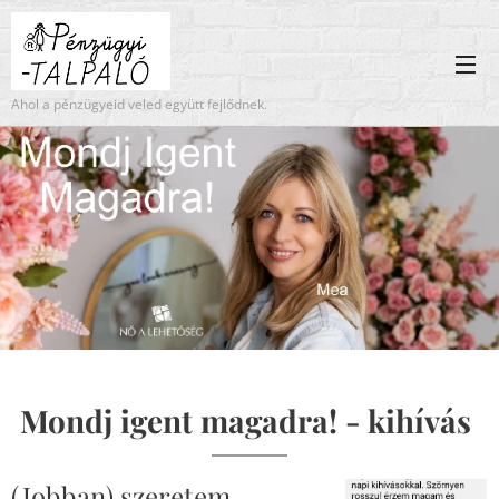
Ahol a pénzügyeid veled együtt fejlődnek.
-
Mondj igent magadra! - kihívás
(Jobban) szeretem