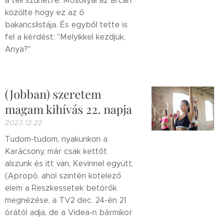
a téli szünetre. Mosollyal az arcán
közölte hogy ez az ő
bakancslistája. És egyből tette is
fel a kérdést: "Melyikkel kezdjük,
Anya?"
(Jobban) szeretem
magam kihívás 22. napja
2023.12.22
Tudom-tudom, nyakunkon a
Karácsony, már csak kettőt
alszunk és itt van, Kevinnel együtt.
(Apropó, ahol szintén kötelező
elem a Reszkessetek betörők
megnézése, a TV2 dec. 24-én 21
órától adja, de a Videa-n bármikor