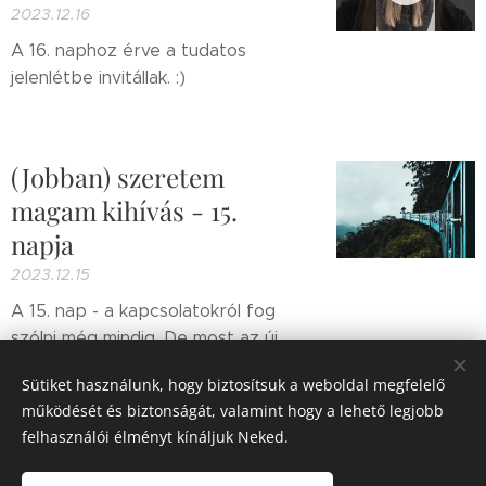
2023.12.16
A 16. naphoz érve a tudatos
jelenlétbe invitállak. :)
(Jobban) szeretem
magam kihívás - 15.
napja
2023.12.15
A 15. nap - a kapcsolatokról fog
szólni még mindig. De most az új
kapcsolatokról.
Sütiket használunk, hogy biztosítsuk a weboldal megfelelő
működését és biztonságát, valamint hogy a lehető legjobb
Korábbi bejegyzés
felhasználói élményt kínáljuk Neked.