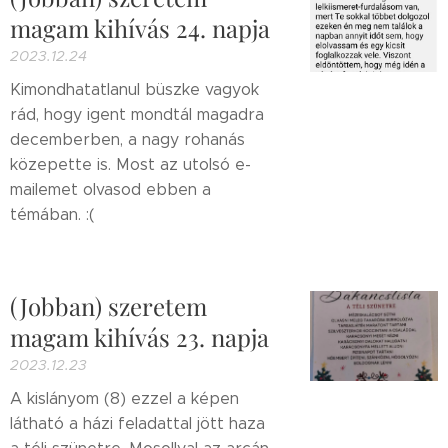
magam kihívás 24. napja
2023.12.24
Kimondhatatlanul büszke vagyok
rád, hogy igent mondtál magadra
decemberben, a nagy rohanás
közepette is. Most az utolsó e-
mailemet olvasod ebben a
témában. :(
(Jobban) szeretem
magam kihívás 23. napja
2023.12.23
A kislányom (8) ezzel a képen
látható a házi feladattal jött haza