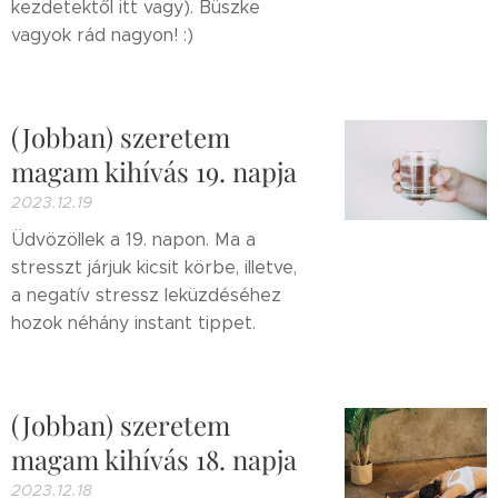
kezdetektől itt vagy). Büszke
vagyok rád nagyon! :)
(Jobban) szeretem
magam kihívás 19. napja
2023.12.19
Üdvözöllek a 19. napon. Ma a
stresszt járjuk kicsit körbe, illetve,
a negatív stressz leküzdéséhez
hozok néhány instant tippet.
(Jobban) szeretem
magam kihívás 18. napja
2023.12.18