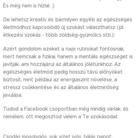
És még nem is hízlal. ;)
De lehetsz kreatív és bármilyen egyéb az egészséges
életmódhoz kapcsolódó új szokást választhatsz (pl.
étkezési szokás - több zöldség-gyümölcs stb.):
Azért gondolom ezeket a napi rutinokat fontosnak,
mert nemcsak a fizikai, hanem a mentális egészséget is
javítják, ami hozzájárul az általános jólétünkhöz. Az
egészséges életmód pedig hosszú távú előnyöket
biztosít, mint például az energiaszint növelése, a
stressz csökkentése és az általános életminőség
javulása.
Tudod a Facebook csoportban még mindig várlak, és
remélem, ott megosztod velem a Te szokásodat.
Csodás mosolygós, sok vizet ivós, hálás napot: