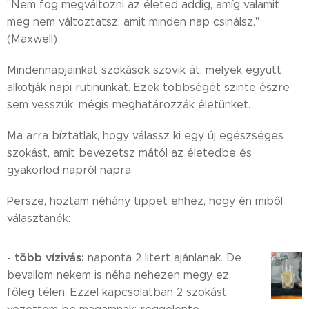
"Nem fog megváltozni az életed addig, amíg valamit
meg nem változtatsz, amit minden nap csinálsz."
(Maxwell)
Mindennapjainkat szokások szövik át, melyek együtt
alkotják napi rutinunkat. Ezek többségét szinte észre
sem vesszük, mégis meghatározzák életünket.
Ma arra bíztatlak, hogy válassz ki egy új egészséges
szokást, amit bevezetsz mától az életedbe és
gyakorlod napról napra.
Persze, hoztam néhány tippet ehhez, hogy én miből
választanék:
több vízivás:
-
naponta 2 litert ajánlanak. De
bevallom nekem is néha nehezen megy ez,
főleg télen. Ezzel kapcsolatban 2 szokást