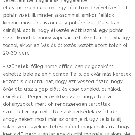
vezettem be magamnak: reggelente
éhgyomorra megiszom egy fél citrom levével ízesített
pohár vízet, ill. minden alkalommal, amikor felállok
kimenni mosdóba iszom egy pohár vízet. De sokan
csinálják azt is, hogy étkezés előtt isznak egy pohár
vízet. Mondjuk ennek kapcsán azt olvastam, hogyha így
teszel, akkor az ívás és étkezés között azért teljen el
20-30 perc.
- szünetek:
főleg home office-ban dolgozóként
eshetsz bele az én hibámba Te is, de akár más keretek
között is előfordulhat, hogy azt veszed észre, hogy
órák óta ülsz a gép előtt és csak csinálod, csinálod,
csinálod .... Régen a bankban azért irigyeltem a
dohányzókat, mert ők rendszeresen tartottak
szünetet a cigi miatt. Ne szokj rá kérlek ezért, de
ahogy nekem most már az órám jelzi, úgy te is találj
valamilyen figyelmeztetési módot magadnak arra, hogy
igenis 45 perc után jár egy kis pihi, mozgás, jutalom. Ne