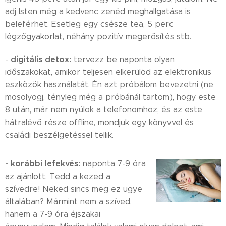
adj Isten még a kedvenc zenéd meghallgatása is
beleférhet. Esetleg egy csésze tea, 5 perc
légzőgyakorlat, néhány pozitív megerősítés stb.
digitális detox:
-
tervezz be naponta olyan
időszakokat, amikor teljesen elkerülöd az elektronikus
eszközök használatát. Én azt próbálom bevezetni (ne
mosolyogj, tényleg még a próbánál tartom), hogy este
8 után, már nem nyúlok a telefonomhoz, és az este
hátralévő része offline, mondjuk egy könyvvel és
családi beszélgetéssel tellik.
- korábbi lefekvés:
naponta 7-9 óra
az ajánlott. Tedd a kezed a
szívedre! Neked sincs meg ez ugye
általában? Mármint nem a szíved,
hanem a 7-9 óra éjszakai