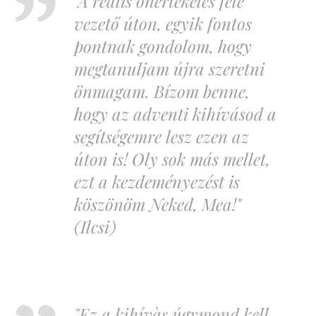
"A reális önértékelés felé
vezető úton, egyik fontos
pontnak gondolom, hogy
megtanuljam újra szeretni
önmagam. Bízom benne,
hogy az adventi kihívásod a
segítségemre lesz ezen az
úton is! Oly sok más mellet,
ezt a kezdeményezést is
köszönöm Neked, Mea!"
(Ilcsi)
"Ez a kihívàs úgymond kell