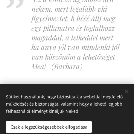
nekem, mert legalàbb vki
figyelmeztet, h hééé àllj meg
egy pillanatra és foglalkozz
magaddal, a lelkeddel mert
ha anya jól van mindenki jól
van köszönöm a lehetőséget
Mea! " (Barbara)
Sütiket használunk, hogy biztosítsuk a weboldal megfelelő
Share
működését és biztonságát, valamint hogy a lehető legjobb
felhasználói élményt kínáljuk Neked.
Csak a legszükségesebbek elfogadása