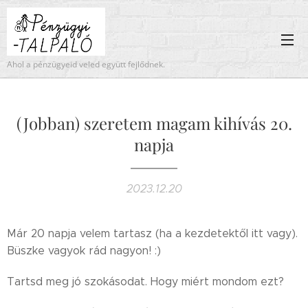
Ahol a pénzügyeid veled együtt fejlődnek.
(Jobban) szeretem magam kihívás 20.
napja
2023.12.20
Már 20 napja velem tartasz (ha a kezdetektől itt vagy).
Büszke vagyok rád nagyon! :)
Tartsd meg jó szokásodat. Hogy miért mondom ezt?