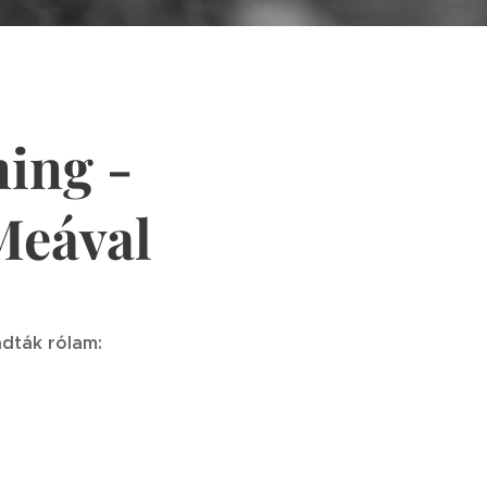
ning -
Meával
dták rólam: