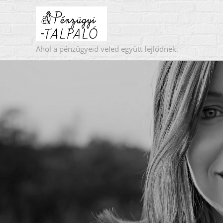
Ahol a pénzügyeid veled együtt fejlődnek.