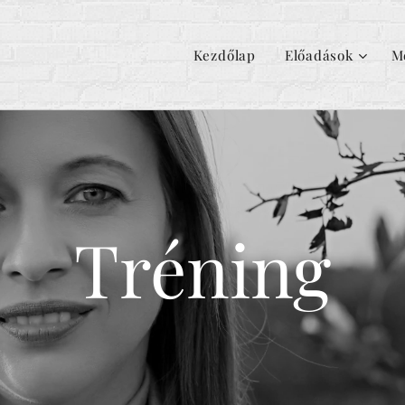
Kezdőlap
Előadások
M
Tréning