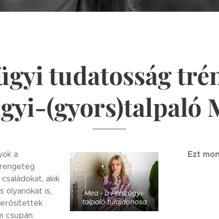
gyi tudatosság tré
gyi-(gyors)talpaló 
Ezt mon
yok a
 rengeteg
családokat, akik
s olyanokat is,
Mea - a Pénzügyi-
talpaló tulajdonosa
erősítettek
m csupán