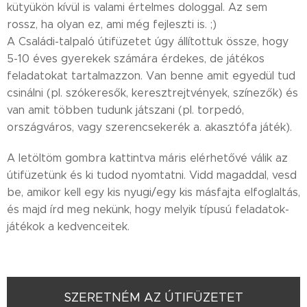
kütyükön kívül is valami értelmes dologgal. Az sem
rossz, ha olyan ez, ami még fejleszti is. ;)
A Családi-talpaló útifüzetet úgy állítottuk össze, hogy
5-10 éves gyerekek számára érdekes, de játékos
feladatokat tartalmazzon. Van benne amit egyedül tud
csinálni (pl. szókeresők, keresztrejtvények, színezők) és
van amit többen tudunk játszani (pl. torpedó,
országváros, vagy szerencsekerék a. akasztófa játék).
A letöltöm gombra kattintva máris elérhetővé válik az
útifüzetünk és ki tudod nyomtatni. Vidd magaddal, vesd
be, amikor kell egy kis nyugi/egy kis másfajta elfoglaltás,
és majd írd meg nekünk, hogy melyik típusú feladatok-
játékok a kedvenceitek.
SZERETNÉM AZ ÚTIFÜZETET