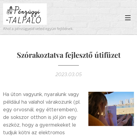
Ahol a pénzügyeid veled együtt fejlődnek.
Szórakoztatva fejlesztő útifüzet
2023.03.05
Ha úton vagyunk, nyaralunk vagy
például ha valahol várakozunk (pl.
egy orvosnál, egy étteremben),
de sokszor otthon is jól jön egy
eszköz, hogy a gyermekeket le
tudjuk kötni az elektromos