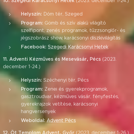
10. Szegedi Karácsonyi Hetek
(2023. december 1-24.)
Helyszín:
Dóm tér, Szeged
Program:
Gömb és szív alakú világító
szelfipont, zenés programok, tűzzsonglőr- és
jégszobrász show, karácsonyi díszkivilágítás
Facebook:
Szegedi Karácsonyi Hetek
11. Adventi Kézműves és Mesevásár, Pécs
(2023.
december 1-24.)
Helyszín:
Széchenyi tér, Pécs
Program:
Zenei és gyerekprogramok,
gasztroudvar, kézműves vásár, fényfestés,
gyerekrajzok vetítése, karácsonyi
hangversenyek
Weboldal:
Advent Pécs
12. Öt Templom Advent, Győr
(2023. december 1-26.)