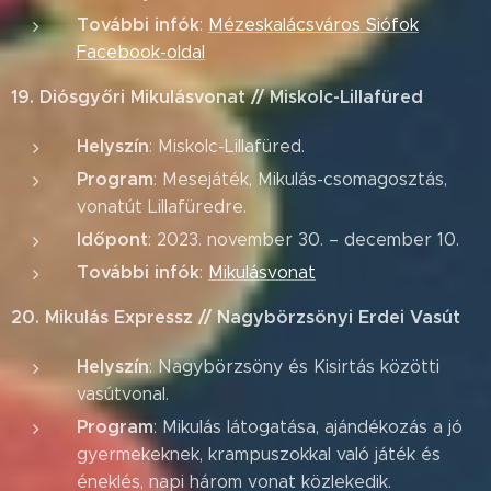
További infók
:
Mézeskalácsváros Siófok
Facebook-oldal
19. Diósgyőri Mikulásvonat // Miskolc-Lillafüred
Helyszín
: Miskolc-Lillafüred.
Program
: Mesejáték, Mikulás-csomagosztás,
vonatút Lillafüredre.
Időpont
: 2023. november 30. – december 10.
További infók
:
Mikulásvonat
20. Mikulás Expressz // Nagybörzsönyi Erdei Vasút
Helyszín
: Nagybörzsöny és Kisirtás közötti
vasútvonal.
Program
: Mikulás látogatása, ajándékozás a jó
gyermekeknek, krampuszokkal való játék és
éneklés, napi három vonat közlekedik.