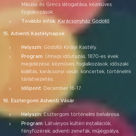
Mikulás és Grincs látogatása, kézműves
foglalkozások.
További infók
:
Karácsonyház Gödöllő
15. Adventi Kastélynapok
Helyszín
: Gödöllői Királyi Kastély.
Program
: Ünnepi időutazás, 1870-es évek
megidézése, kézműves foglalkozások, időszaki
kiállítás, karácsonyi vásár, koncertek, történelmi
tárlatvezetés.
Időpont
: December 16-17.
16. Esztergomi Adventi Vásár
Helyszín
: Esztergom történelmi belvárosa.
Program
: Látványos kültéri installációk,
fényfüzérek, adventi zenefák, műjégpálya,