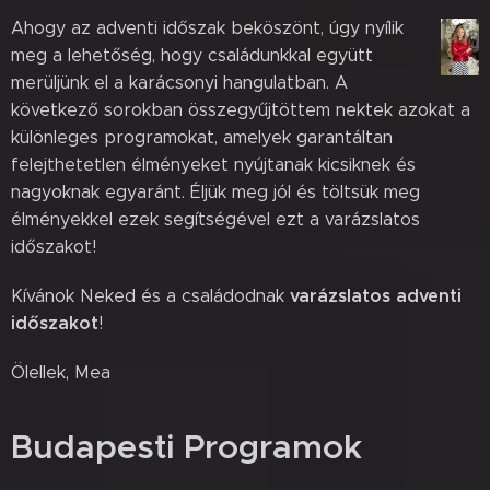
Ahogy az adventi időszak beköszönt, úgy nyílik
meg a lehetőség, hogy családunkkal együtt
merüljünk el a karácsonyi hangulatban. A
következő sorokban összegyűjtöttem nektek azokat a
különleges programokat, amelyek garantáltan
felejthetetlen élményeket nyújtanak kicsiknek és
nagyoknak egyaránt. Éljük meg jól és töltsük meg
élményekkel ezek segítségével ezt a varázslatos
időszakot! 🌟🎄🎁✨
varázslatos adventi
Kívánok Neked és a családodnak
időszakot
!
Ölellek, Mea
Budapesti Programok