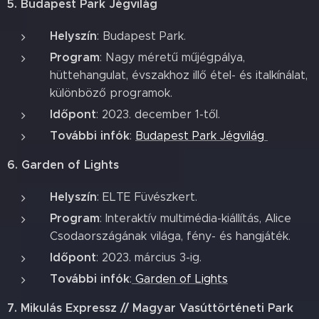
5. Budapest Park Jégvilág
Helyszín
: Budapest Park.
Program
: Nagy méretű műjégpálya,
hüttehangulat, évszakhoz illő étel- és italkínálat,
különböző programok.
Időpont
: 2023. december 1-től.
További infók
:
Budapest Park Jégvilág
6. Garden of Lights
Helyszín
: ELTE Füvészkert.
Program
: Interaktív multimédia-kiállítás, Alice
Csodaországának világa, fény- és hangjáték.
Időpont
: 2023. március 3-ig.
További infók
:
Garden of Lights
7. Mikulás Expressz // Magyar Vasúttörténeti Park