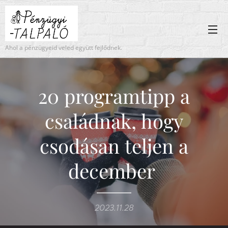
Ahol a pénzügyeid veled együtt fejlődnek.
20 programtipp a
családnak, hogy
csodásan teljen a
december
2023.11.28