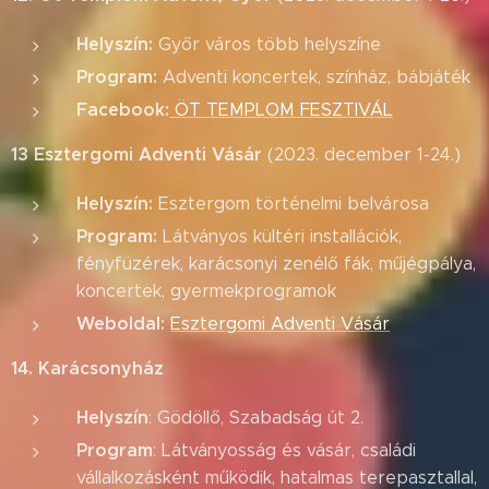
Helyszín:
Győr város több helyszíne
Program:
Adventi koncertek, színház, bábjáték
Facebook:
ÖT TEMPLOM FESZTIVÁL
13 Esztergomi Adventi Vásár
(2023. december 1-24.)
Helyszín:
Esztergom történelmi belvárosa
Program:
Látványos kültéri installációk,
fényfüzérek, karácsonyi zenélő fák, műjégpálya,
koncertek, gyermekprogramok
Weboldal:
Esztergomi Adventi Vásár
14. Karácsonyház
Helyszín
: Gödöllő, Szabadság út 2.
Program
: Látványosság és vásár, családi
vállalkozásként működik, hatalmas terepasztallal,