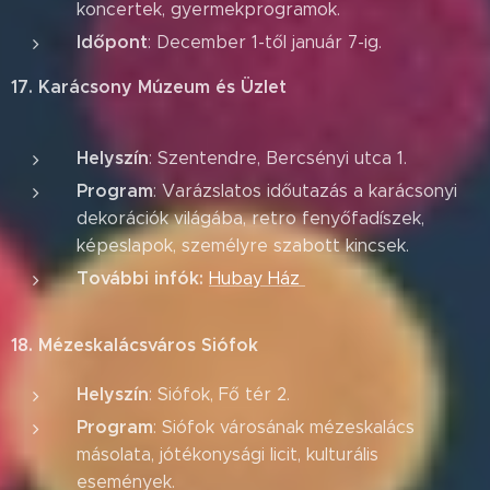
koncertek, gyermekprogramok.
Időpont
: December 1-től január 7-ig.
17. Karácsony Múzeum és Üzlet
Helyszín
: Szentendre, Bercsényi utca 1.
Program
: Varázslatos időutazás a karácsonyi
dekorációk világába, retro fenyőfadíszek,
képeslapok, személyre szabott kincsek.
További infók:
Hubay Ház
18. Mézeskalácsváros Siófok
Helyszín
: Siófok, Fő tér 2.
Program
: Siófok városának mézeskalács
másolata, jótékonysági licit, kulturális
események.