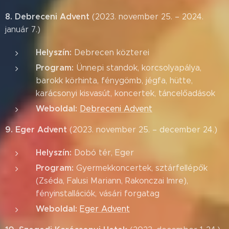
8. Debreceni Advent
(2023. november 25. – 2024.
január 7.)
Helyszín:
Debrecen közterei
Program:
Ünnepi standok, korcsolyapálya,
barokk körhinta, fénygömb, jégfa, hütte,
karácsonyi kisvasút, koncertek, táncelőadások
Weboldal:
Debreceni Advent
9. Eger Advent
(2023. november 25. – december 24.)
Helyszín:
Dobó tér, Eger
Program:
Gyermekkoncertek, sztárfellépők
(Zséda, Falusi Mariann, Rakonczai Imre),
fényinstallációk, vásári forgatag
Weboldal:
Eger Advent