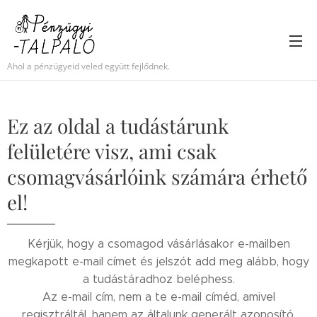
Ahol a pénzügyeid veled együtt fejlődnek.
Ez az oldal a tudástárunk
felületére visz, ami csak
csomagvásárlóink számára érhető
el!
Kérjük, hogy a csomagod vásárlásakor e-mailben
megkapott e-mail címet és jelszót add meg alább, hogy
a tudástáradhoz beléphess.
Az e-mail cím, nem a te e-mail címéd, amivel
regisztráltál, hanem az általunk generált azonosító,