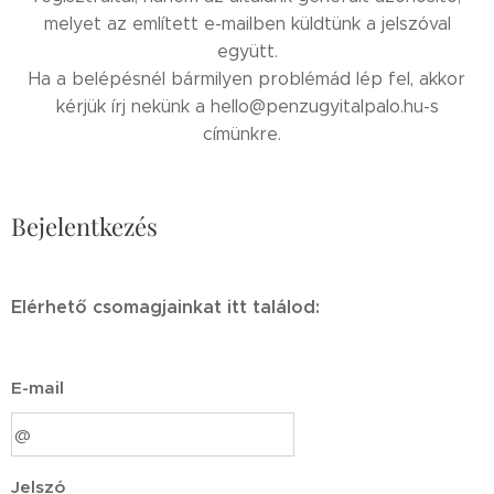
melyet az említett e-mailben küldtünk a jelszóval
együtt.
Ha a belépésnél bármilyen problémád lép fel, akkor
kérjük írj nekünk a hello@penzugyitalpalo.hu-s
címünkre.
Bejelentkezés
Elérhető csomagjainkat itt találod:
E-mail
Jelszó