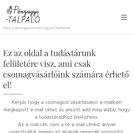
Ahol a pénzügyeid veled együtt fejlődnek.
Ez az oldal a tudástárunk
felületére visz, ami csak
csomagvásárlóink számára érhető
el!
Kérjük, hogy a csomagod vásárlásakor e-mailben
megkapott e-mail címet és jelszót add meg alább, hogy
a tudástáradhoz beléphess.
Az e-mail cím, nem a te e-mail címéd, amivel
regisztráltál, hanem az általunk generált azonosító,