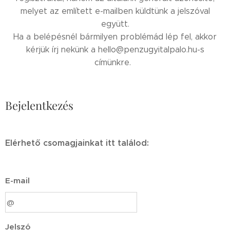
melyet az említett e-mailben küldtünk a jelszóval
együtt.
Ha a belépésnél bármilyen problémád lép fel, akkor
kérjük írj nekünk a hello@penzugyitalpalo.hu-s
címünkre.
Bejelentkezés
Elérhető csomagjainkat itt találod:
E-mail
Jelszó