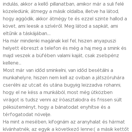
indulás, akkor a kellő pillanatban, amikor már a suli felé
közeledünk, átmegy a másik oldalba, illetve ha látod,
hogy aggódik, akkor átmégy te és ezzel szinte hallod a
követ, ami leesik a szívéről. Meg látod a sapkát, ami
eltűnik a táskájában....
Ha már mindenki magának kel fel, hiszen anyapuszi
helyett ébreszt a telefon és még a haj meg a smink és
majd veszek a büfében valami kaját, csak zsebpénz
kellene...
Most már van időd sminkelni, van időd besétálni a
munkahelyre, hiszen nem kell az oviban a játszóruhára
cserélni az utcait és utána bugyiig leizzadva rohanni,
hogy el ne késs a munkából, most még útközben
virágot is tudsz venni az íróasztalodra és frissen sült
péksüteményt, hogy a bánatodat enyhítse és a
térfogatodat növelje.
Ha mint a mesében, kifognám az aranyhalat és hármat
kívánhatnék, az egyik a következő lenne:( a másik kettőt