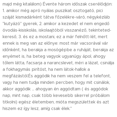
majd még kitalálom) Évente három időszak cserélődjön:
1. amikor még apró nyálas puszikat osztogató, pici
száját kismadárként tátva főzelékre-váró, négykézláb
"kutyázó" gyerek, 2. amikor a kezedet el nem engedő
óvodás-kisiskolás, iskolaajtóból visszanéző, tekinteted-
kereső, 3. és ez a mostani, ez a már felnőtt-lét, mert
ennek is meg van az előnye: most már vacsorával vár
időnként, ha berakja a mosógépbe a ruháját, berakja az
enyémet is, ha beteg vagyok ugyanúgy ápol, ahogy
tőlem látta, facsarja a narancslevet, méri a lázat, csinálja
a fokhagymás pirítóst, ha nem látok-hallok a
megfázástól.És aggódik ha nem veszem fel a telefont,
vagy ha nem tudja minden percben, hogy mit csinálok,
akkor aggódik ... ahogyan én aggódtam ( és aggódok
nap, mint nap, csak több kevesebb sikerrel próbálom
titkolni) egész életemben, mióta megszülettek és azt
hiszem ez így lesz, amíg csak élek."