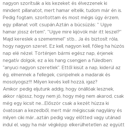
nagyon szorítsák a kis kezeket és élvezzenek ki
mindent pillanatot, mert hamar eltelik, tudom már én is.
Pedig fogtam, szorítottam és most mégis úgy érzem,
egy pillanat volt csupán.Aztán a búcsúzás: " Ugye
hamar jössz értem", "Ugye mire kijövök már itt leszel?"
Majd kereslek a szememmel" stb... Ja és biztosít róla,
hogy nagyon szeret. Ez kell, nagyon kell, főleg ha húzós
nap elé nézel. Történjen bármi egész nap, érjenek
negatív dolgok, ez a kis hang csengjen a füledben:
"anyuci nagyon szeretlek". Ettől kisüt a nap, kiderül az
ég, elmennek a fellegek, csiripelnek a madarak és
mosolyogsz!!! Milyen kevés kell hozzá, igaz?
Amikor pedig eljutunk addig, hogy önállóak lesznek,
akkor rájössz, hogy nem jó, hogy még nem akarod, csak
még egy kicsit ne....Először csak a kezét húzza ki
óvatosan a kezedből, mert már mégiscsak nagylány és
milyen ciki már...aztán pedig vagy előtted vagy utánad
indul el, vagy ha már végképp elkerülhetetlen az együtt