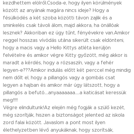
kezdhettem elölről.Csoda-e, hogy ilyen körülmények
között az anyának magára nincs ideje? Hogy a
fésülködés a két szoba közötti távon zajlik és a
sminkelés csak távoli álom, majd akkora, ha önállóak
lesznek? Akkoriban ez úgy tűnt, fényévekre van.Amikor
reggel hosszas vívódás utána sikerült csak eldönteni,
hogy a macis vagy a Hello Kittys atléta kerüljön
felvételre és amikor végre Kitty győzött, még akkor is
maradt a kérdés, hogy a rózsaszín, vagy a fehér
legyen-e???Amikor indulás előtt két perccel még mindig
nem dőlt el, hogy a pillangós vagy a gombás csat
legyen a hajban és amikor már úgy látszott, hogy a
pillangós a befutó....anyaaaaaaa.....a katicásat keressük
meg!!!!
Végre elindultunk!Az elején még fogják a szülő kezét,
még szorítják, hiszen a biztonságot jelented az iskola
zord falai között. Javaslom a pont most ilyen
élethelyzetben lévő anyukáknak, hogy szorítsák,