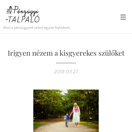
Ahol a pénzügyeid veled együtt fejlődnek.
Irigyen nézem a kisgyerekes szülőket
2018.03.27