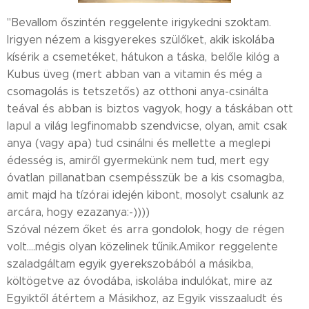
"Bevallom őszintén reggelente irigykedni szoktam.
Irigyen nézem a kisgyerekes szülőket, akik iskolába
kísérik a csemetéket, hátukon a táska, belőle kilóg a
Kubus üveg (mert abban van a vitamin és még a
csomagolás is tetszetős) az otthoni anya-csinálta
teával és abban is biztos vagyok, hogy a táskában ott
lapul a világ legfinomabb szendvicse, olyan, amit csak
anya (vagy apa) tud csinálni és mellette a meglepi
édesség is, amiről gyermekünk nem tud, mert egy
óvatlan pillanatban csempésszük be a kis csomagba,
amit majd ha tízórai idején kibont, mosolyt csalunk az
arcára, hogy ezazanya:-))))
Szóval nézem őket és arra gondolok, hogy de régen
volt....mégis olyan közelinek tűnik.Amikor reggelente
szaladgáltam egyik gyerekszobából a másikba,
költögetve az óvodába, iskolába indulókat, mire az
Egyiktől átértem a Másikhoz, az Egyik visszaaludt és