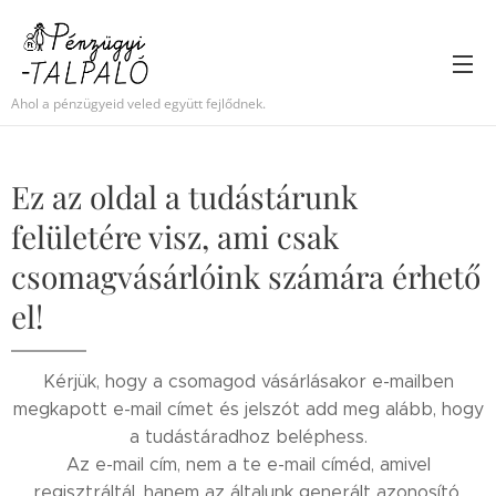
Ahol a pénzügyeid veled együtt fejlődnek.
Ez az oldal a tudástárunk
felületére visz, ami csak
csomagvásárlóink számára érhető
el!
Kérjük, hogy a csomagod vásárlásakor e-mailben
megkapott e-mail címet és jelszót add meg alább, hogy
a tudástáradhoz beléphess.
Az e-mail cím, nem a te e-mail címéd, amivel
regisztráltál, hanem az általunk generált azonosító,