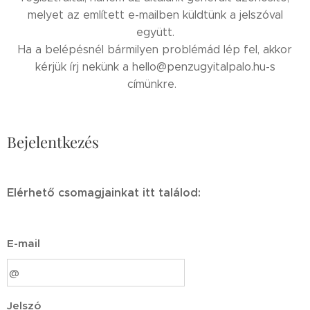
melyet az említett e-mailben küldtünk a jelszóval
együtt.
Ha a belépésnél bármilyen problémád lép fel, akkor
kérjük írj nekünk a hello@penzugyitalpalo.hu-s
címünkre.
Bejelentkezés
Elérhető csomagjainkat itt találod:
E-mail
Jelszó