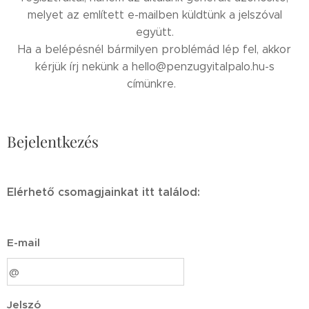
melyet az említett e-mailben küldtünk a jelszóval
együtt.
Ha a belépésnél bármilyen problémád lép fel, akkor
kérjük írj nekünk a hello@penzugyitalpalo.hu-s
címünkre.
Bejelentkezés
Elérhető csomagjainkat itt találod:
E-mail
Jelszó