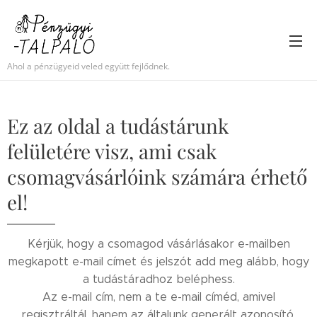
Ahol a pénzügyeid veled együtt fejlődnek.
Ez az oldal a tudástárunk
felületére visz, ami csak
csomagvásárlóink számára érhető
el!
Kérjük, hogy a csomagod vásárlásakor e-mailben
megkapott e-mail címet és jelszót add meg alább, hogy
a tudástáradhoz beléphess.
Az e-mail cím, nem a te e-mail címéd, amivel
regisztráltál, hanem az általunk generált azonosító,