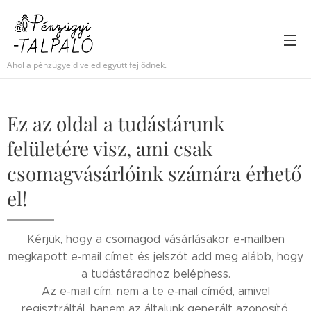
Ahol a pénzügyeid veled együtt fejlődnek.
Ez az oldal a tudástárunk
felületére visz, ami csak
csomagvásárlóink számára érhető
el!
Kérjük, hogy a csomagod vásárlásakor e-mailben
megkapott e-mail címet és jelszót add meg alább, hogy
a tudástáradhoz beléphess.
Az e-mail cím, nem a te e-mail címéd, amivel
regisztráltál, hanem az általunk generált azonosító,