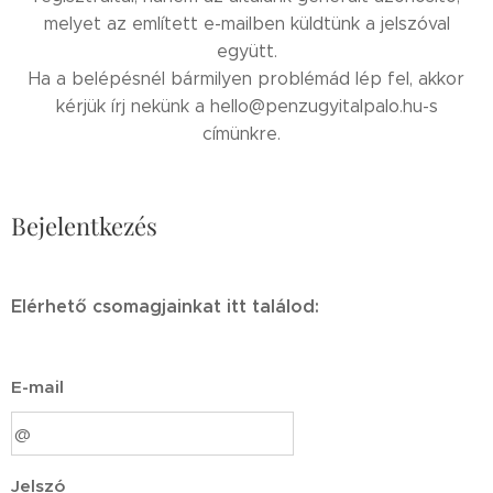
melyet az említett e-mailben küldtünk a jelszóval
együtt.
Ha a belépésnél bármilyen problémád lép fel, akkor
kérjük írj nekünk a hello@penzugyitalpalo.hu-s
címünkre.
Bejelentkezés
Elérhető csomagjainkat itt találod:
E-mail
Jelszó