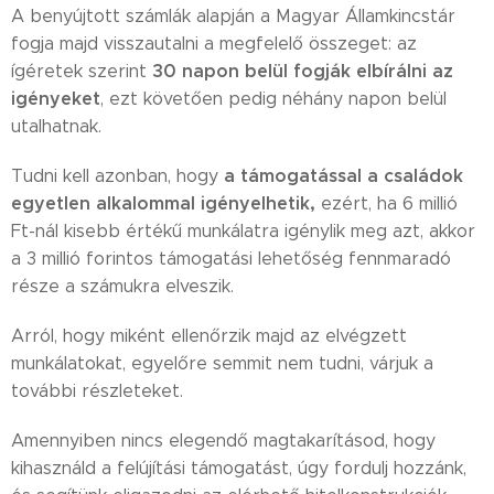
A benyújtott számlák alapján a Magyar Államkincstár
fogja majd visszautalni a megfelelő összeget: az
30 napon belül fogják elbírálni az
ígéretek szerint
igényeket
, ezt követően pedig néhány napon belül
utalhatnak.
a támogatással a családok
Tudni kell azonban, hogy
egyetlen alkalommal igényelhetik,
ezért, ha 6 millió
Ft-nál kisebb értékű munkálatra igénylik meg azt, akkor
a 3 millió forintos támogatási lehetőség fennmaradó
része a számukra elveszik.
Arról, hogy miként ellenőrzik majd az elvégzett
munkálatokat, egyelőre semmit nem tudni, várjuk a
további részleteket.
Amennyiben nincs elegendő magtakarításod, hogy
kihasználd a felújítási támogatást, úgy fordulj hozzánk,