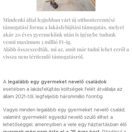
Mindenki által legjobban várt új otthonteremtési
támogatási forma a lakásfelújítási támogatás, melyet
akár 20 éves gyermekünk után is igénybe tudunk
venni maximum 3 millió Ft-ig.
Alább összeszedtük, mi az, amit már tudni lehet erről a
vissza nem térítendő támogatásról.
legalább egy gyermeket nevelő családok
A
esetében a lakásfelújítási költségek felét átvállalja az
állam 2021-től, legfeljebb hárommillió forintig.
Vagyis minden legalább egy gyermeket nevelő család,
valamint gyermekét egyedül nevelő szülő élhet a
lehetőséggel, amennyiben a vele egy háztartásban élő
gyermek még nem érte el a 25 éves kort.
Ráadásul a