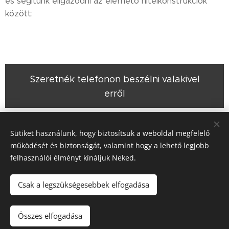
és segítünk eligazodni az elérhető hitelkonstrukciók
között:
Szeretnék telefonon beszélni valakivel
erről
Sütiket használunk, hogy biztosítsuk a weboldal megfelelő
Share
működését és biztonságát, valamint hogy a lehető legjobb
felhasználói élményt kínáljuk Neked.
Csak a legszükségesebbek elfogadása
Pénzügyi-talpaló©
Összes elfogadása
Sütik