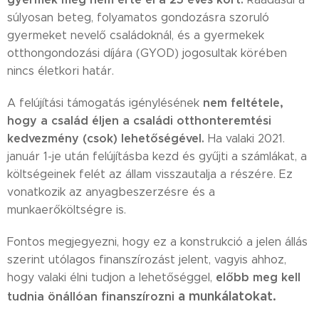
súlyosan beteg, folyamatos gondozásra szoruló
gyermeket nevelő családoknál, és a gyermekek
otthongondozási díjára (GYOD) jogosultak körében
nincs életkori határ.
nem feltétele,
A felújítási támogatás igénylésének
hogy a család éljen a családi otthonteremtési
kedvezmény (csok) lehetőségével.
Ha valaki 2021.
január 1-je után felújításba kezd és gyűjti a számlákat, a
költségeinek felét az állam visszautalja a részére. Ez
vonatkozik az anyagbeszerzésre és a
munkaerőköltségre is.
Fontos megjegyezni, hogy ez a konstrukció a jelen állás
szerint utólagos finanszírozást jelent, vagyis ahhoz,
előbb meg kell
hogy valaki élni tudjon a lehetőséggel,
a munkálatokat.
tudnia önállóan finanszírozni