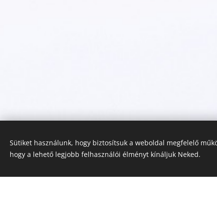
Sütiket használunk, hogy biztosítsuk a weboldal megfelelő műkö
hogy a lehető legjobb felhasználói élményt kínáljuk Neked.