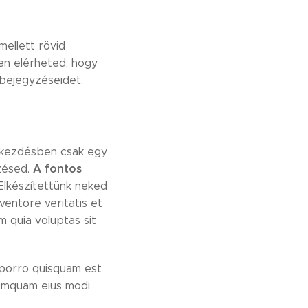
ellett rövid
yen elérheted, hogy
gbejegyzéseidet.
ekezdésben csak egy
A fontos
yzésed.
Elkészítettünk neked
ventore veritatis et
 quia voluptas sit
 porro quisquam est
numquam eius modi