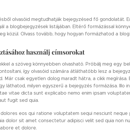
ből olvasóid megtudhatják bejegyzésed fő gondolatát. Em
gál a blogbejegyzések listájában. Eltérő formázással könn
veg közül. Olvass tovább, hogy hogyan formázhatod a blo
sztásához használj címsorokat
kkel a szöveg könnyebben olvasható. Próbálj meg egy b
ntosítani, így olvasóid számára átláthatóbb lesz a bejeg
. Már csak egyetlen dolog maradt hátra, a cikk megírása. 
gy láthatod, milyen egyszerű a bejegyzés formázása. Illo in
tae vitae dicta sunt explicabo nemo enim ipsam voluptatem
ut fugit sed quia.
dolores eos qui ratione voluptatem sequi nesciunt neque
ia dolor sit amet consectetur adipisci velit sed quia non 
labore et dolore.