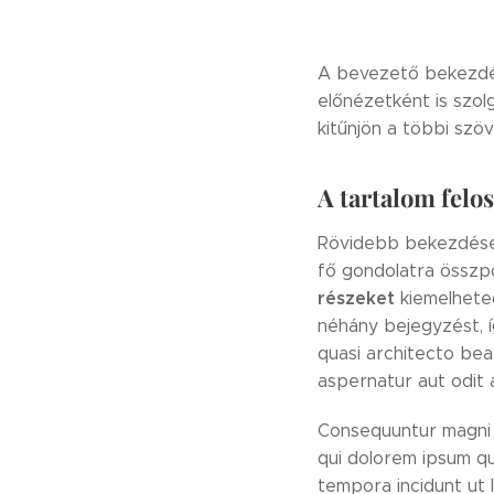
A bevezető bekezdés
előnézetként is szol
kitűnjön a többi szö
A tartalom felo
Rövidebb bekezdése
fő gondolatra összpo
részeket
kiemelheted
néhány bejegyzést, í
quasi architecto bea
aspernatur aut odit a
Consequuntur magni 
qui dolorem ipsum qu
tempora incidunt ut 