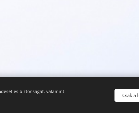
dését és biztonságát, valamint
Csak a 