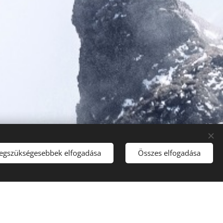
legszükségesebbek elfogadása
Összes elfogadása