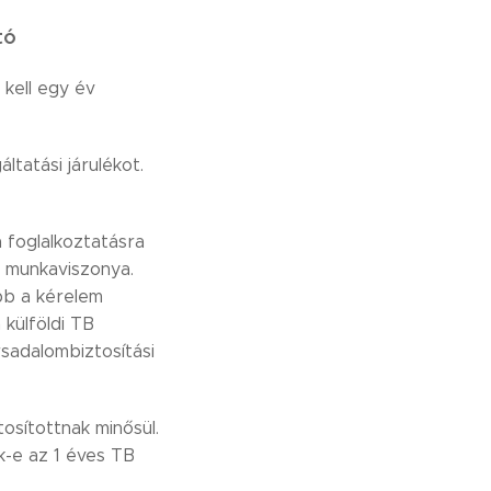
tó
kell egy év
tatási járulékot.
 foglalkoztatásra
a munkaviszonya.
bb a kérelem
külföldi TB
rsadalombiztosítási
tosítottnak minősül.
k-e az 1 éves TB