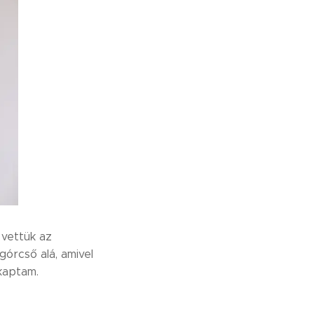
vettük az
órcső alá, amivel
kaptam.