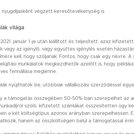
 nyugdíjasként végzett keresőtevékenység is.
mlák világa
2021. január 1-je után kiállított és teljesített, azaz kifizete
mlák vagy az igénylő, vagy együttes igénylés esetén házastá
 címére kell, hogy szóljanak. Fontos, hogy csak egy névre. A
 felújítási munkálatok megkezdhetők azelőtt is, hogy például
éves fennállása meglenne.
ák nyújthatók be, utóbbiak vállalkozási szerződéssel egy
 hogy a támogatás összegében 50-50%-ban szerepelhet az a
nkadíjról szóló, kifizetett számlákat összesítetten úgy ke
n a két költségtípus azonos arányban szerepelhessen. Ez
tkozik, hanem az összköltségen belül a támogatással érin