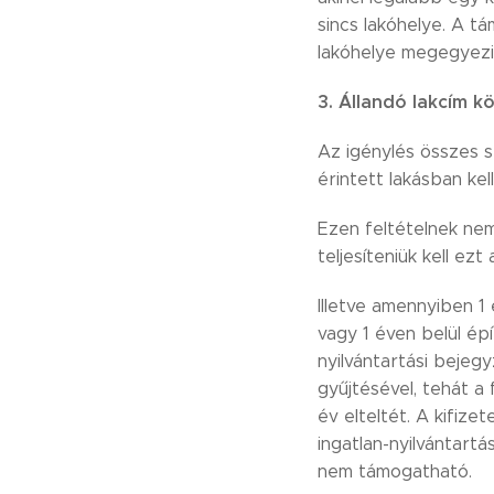
sincs lakóhelye. A t
lakóhelye megegyezik
3. Állandó lakcím kö
Az igénylés összes s
érintett lakásban kell
Ezen feltételnek nem 
teljesíteniük kell ezt 
Illetve amennyiben 1 
vagy 1 éven belül épí
nyilvántartási bejegy
gyűjtésével, tehát a
év elteltét. A kifizet
ingatlan-nyilvántart
nem támogatható.