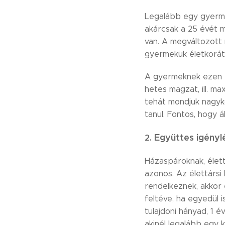
Legalább egy gyermek
akárcsak a 25 évét mé
van. A megváltozott
gyermekük életkorátó
A gyermeknek ezen él
hetes magzat, ill. m
tehát mondjuk nagyko
tanul. Fontos, hogy á
Együttes igényl
2.
Házaspároknak, élett
azonos. Az élettársi 
rendelkeznek, akkor e
feltéve, ha egyedül 
tulajdoni hányad, 1 é
akinél legalább egy 