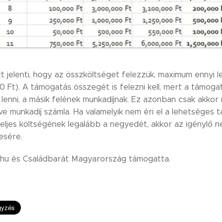
t jelenti, hogy az összköltséget felezzük, maximum ennyi 
0 Ft). A támogatás összegét is felezni kell, mert a támoga
 lenni, a másik felének munkadíjnak. Ez azonban csak akkor
ve munkadíj számla. Ha valamelyik nem éri el a lehetséges 
teljes költségének legalább a negyedét, akkor az igénylő n
esére.
d.hu és Családbarát Magyarország támogatta.