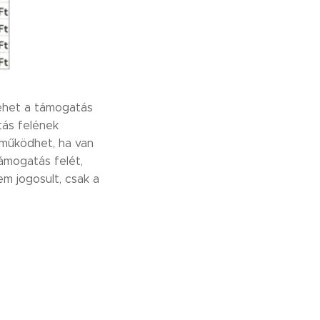
lehet a támogatás
tás felének
 működhet, ha van
támogatás felét,
em jogosult, csak a