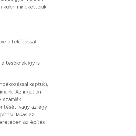
n-külön mindkettejük
 a felújítással
 a tesóknak így is
ándékozással kaptuk),
ímünk. Az ingatlan-
 A számlák
lentését, vagy az egy
építésű lakás az
keretében az építés