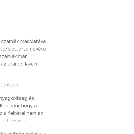
tt számlák másolatával
rsa/élettársa nevére
 számlák már
 az állandó lakcím
etemben.
nyagköltség és
ll beadni, hogy a
 a feltétel nem az
tett részre.