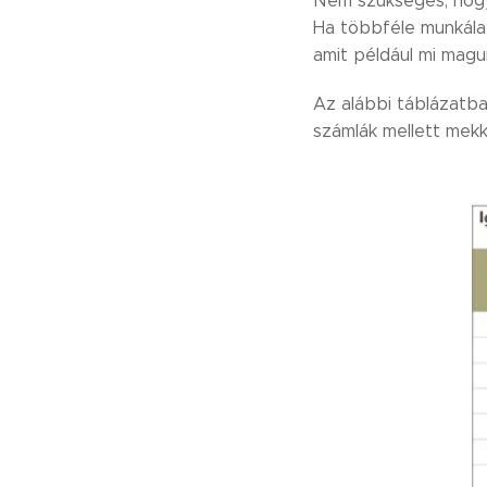
Nem szükséges, hogy 
Ha többféle munkálat
amit például mi magu
Az alábbi táblázatb
számlák mellett mekk