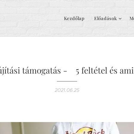
Kezdőlap
Előadások
M
újítási támogatás - 5 feltétel és am
2021.06.25