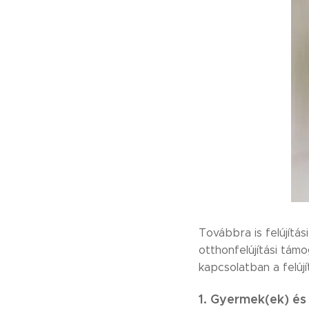
Továbbra is felújítá
otthonfelújítási tám
kapcsolatban a felú
1. Gyermek(ek) és 