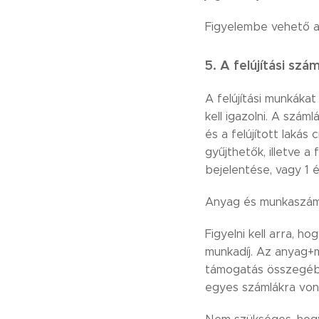
Figyelembe vehető a
5. A felújítási szá
A felújítási munkákat 
kell igazolni. A szá
és a felújított lakás
gyűjthetők, illetve a
bejelentése, vagy 1 
Anyag és munkaszáml
Figyelni kell arra,
munkadíj. Az anyag+mu
támogatás összegébe
egyes számlákra vona