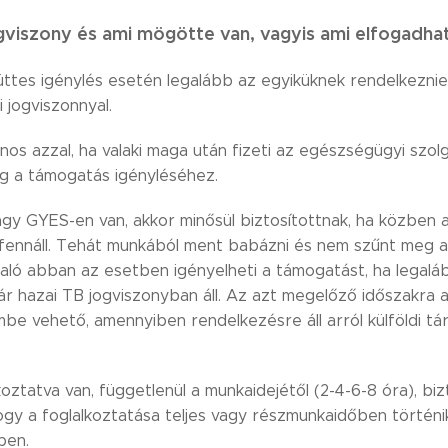
ogviszony és ami mögötte van, vagyis ami elfogadha
ttes igénylés esetén legalább az egyiküknek rendelkeznie 
 jogviszonnyal.
s azzal, ha valaki maga után fizeti az egészségügyi szolgál
ég a támogatás igényléséhez.
gy GYES-en van, akkor minősül biztosítottnak, ha közben a
 fennáll. Tehát munkából ment babázni és nem szűnt meg 
laló abban az esetben igényelheti a támogatást, ha legalá
r hazai TB jogviszonyban áll. Az azt megelőző időszakra a 
mbe vehető, amennyiben rendelkezésre áll arról külföldi tá
koztatva van, függetlenül a munkaidejétől (2-4-6-8 óra), biz
gy a foglalkoztatása teljes vagy részmunkaidőben történi
ben.