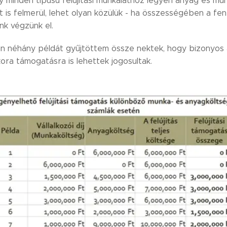
minden típusú felújítási munkálathoz legyen anyag és munk
 is felmerül, lehet olyan közülük - ha összességében a fent
nk végzünk el.
an néhány példát gyűjtöttem össze nektek, hogy bizonyos
ora támogatásra is lehettek jogosultak.