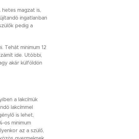
 hetes magzat is,
lújítandó ingatlanban
zülők pedig a
ni. Tehát minimum 12
zámít ide. Utóbbi,
agy akár külföldön
yiben a lakcímük
andó lakcímmel
énylő is lehet,
0%-os minimum
lyenkor az a szülő,
n közös gyermeknek