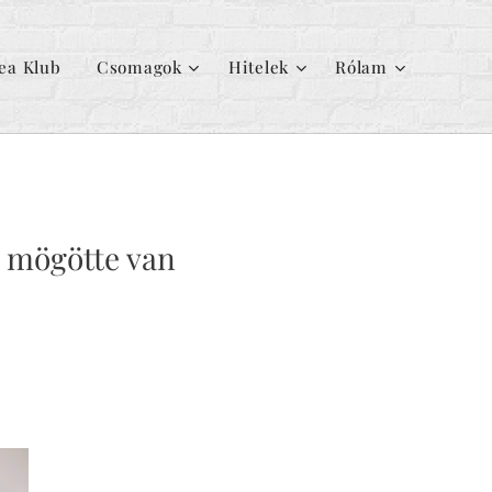
ea Klub
Csomagok
Hitelek
Rólam
i mögötte van