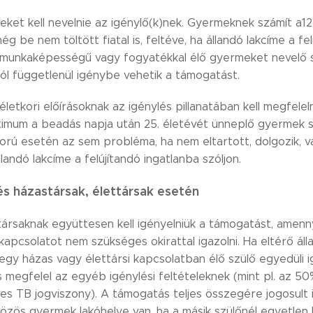
et kell nevelnie az igénylő(k)nek. Gyermeknek számít a12.
g be nem töltött fiatal is, feltéve, ha állandó lakcíme a fe
 munkaképességű vagy fogyatékkal élő gyermeket nevelő s
l függetlenül igénybe vehetik a támogatást.
etkori előírásoknak az igénylés pillanatában kell megfelel
aximum a beadás napja után 25. életévét ünneplő gyermek s
rú esetén az sem probléma, ha nem eltartott, dolgozik, v
llandó lakcíme a felújítandó ingatlanba szóljon.
és házastársak, élettársak esetén
ársaknak együttesen kell igényelniük a támogatást, amenn
kapcsolatot nem szükséges okirattal igazolni. Ha eltérő áll
gy házas vagy élettársi kapcsolatban élő szülő egyedüli ig
is megfelel az egyéb igénylési feltételeknek (mint pl. az 5
ves TB jogviszony). A támogatás teljes összegére jogosult i
közös gyermek lakóhelye van, ha a másik szülőnél egyetle