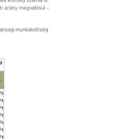
a költség számla is.
i arány megvalósul -,
 anyag-munkaköltség