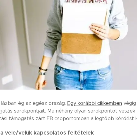
si lázban ég az egész ország.
Egy korábbi cikkemben
végig 
ogatás sarokpontjait. Ma néhány olyan sarokpontot veszek g
jítási támogatás zárt FB csoportomban a legtöbb kérdést 
a vele/velük kapcsolatos feltételek