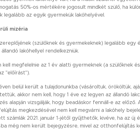
ámogatás 50%-os mértékére jogosult mindkét szülő, ha külö
 legalább az egyik gyermekük lakóhelyével.
rüli mizéria
zereplőjének (szülőknek és gyermekeknek) legalább egy éve
 állandó lakóhellyel rendelkezniük.
kell megfelelnie az 1 év alatti gyermeknek (a szülőknek és
az "előírást").
éven belül került a tulajdonunkba (vásároltuk, örököltük, aj
tettük, akkor nem kell, hogy 1 éve ez legyen az állandó lakc
zés alapján vizsgálják, hogy beadáskor fennáll-e az előző.
 felújítás megkezdésével nem kell megvárni a lakóhely beje
ett számlák 2021. január 1-jétől gyűjthetők, kivéve, ha az új 
ásba még nem került bejegyzésre, mivel az otthonfelújítás 