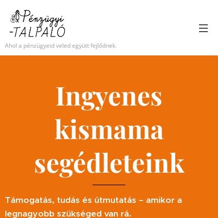
Ahol a pénzügyeid veled együtt fejlődnek.
Ingyenes
kismama
segédleteink
Támogatás, tudás és útmutatás – amikor a
legnagyobb szükséged van rá.