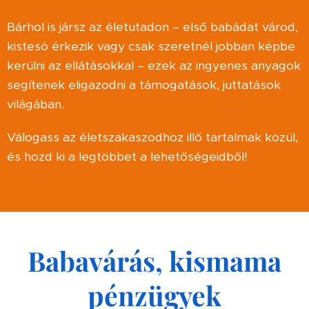
Bárhol is jársz az életutadon – első babádat várod,
kistesó érkezik vagy csak szeretnél jobban képbe
kerülni az ellátásokkal – ezek az ingyenes anyagok
segítenek eligazodni a támogatások, juttatások
világában.
Válogass az életszakaszodhoz illő tartalmak közül,
és hozd ki a legtöbbet a lehetőségeidből!
Babavárás, kismama
pénzügyek