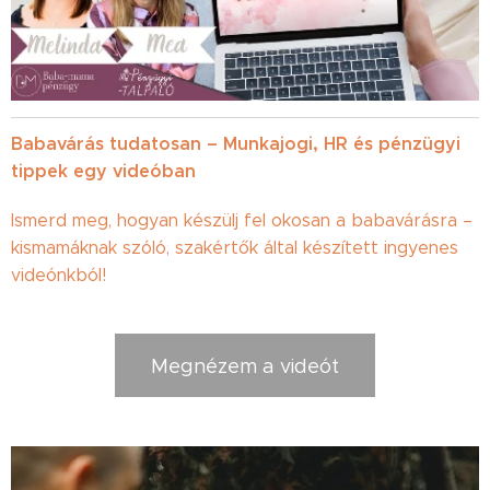
Babavárás tudatosan – Munkajogi, HR és pénzügyi
tippek egy videóban
Ismerd meg, hogyan készülj fel okosan a babavárásra –
kismamáknak szóló, szakértők által készített ingyenes
videónkból!
Megnézem a videót