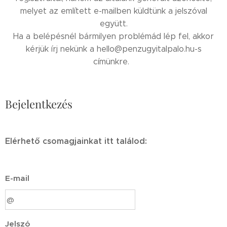
melyet az említett e-mailben küldtünk a jelszóval
együtt.
Ha a belépésnél bármilyen problémád lép fel, akkor
kérjük írj nekünk a hello@penzugyitalpalo.hu-s
címünkre.
Bejelentkezés
Elérhető csomagjainkat itt találod:
E-mail
Jelszó