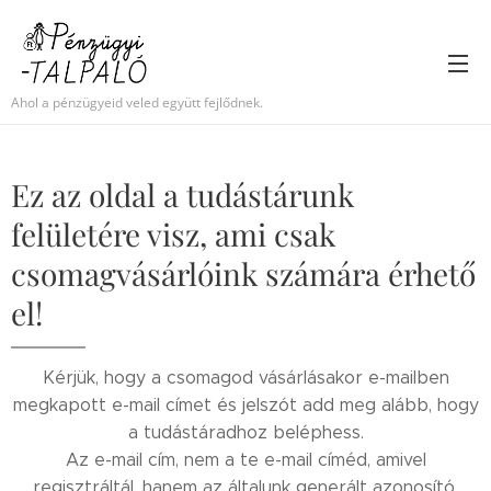
Ahol a pénzügyeid veled együtt fejlődnek.
Ez az oldal a tudástárunk
felületére visz, ami csak
csomagvásárlóink számára érhető
el!
Kérjük, hogy a csomagod vásárlásakor e-mailben
megkapott e-mail címet és jelszót add meg alább, hogy
a tudástáradhoz beléphess.
Az e-mail cím, nem a te e-mail címéd, amivel
regisztráltál, hanem az általunk generált azonosító,