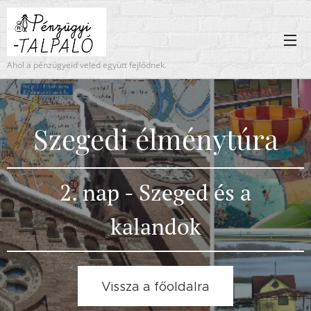
Ahol a pénzügyeid veled együtt fejlődnek.
Szegedi élménytúra
2. nap - Szeged és a
kalandok
Vissza a főoldalra