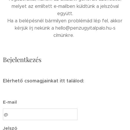
melyet az említett e-mailben küldtünk a jelszóval
együtt.
Ha a belépésnél bármilyen problémád lép fel, akkor
kérjük írj nekünk a hello@penzugyitalpalo.hu-s
címünkre.
Bejelentkezés
Elérhető csomagjainkat itt találod:
E-mail
Jelszó