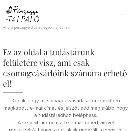
Ahol a pénzügyeid veled együtt fejlődnek.
Ez az oldal a tudástárunk
felületére visz, ami csak
csomagvásárlóink számára érhető
el!
Kérjük, hogy a csomagod vásárlásakor e-mailben
megkapott e-mail címet és jelszót add meg alább, hogy
a tudástáradhoz beléphess.
Az e-mail cím, nem a te e-mail címéd, amivel
regisztráltál, hanem az általunk generált azonosító,