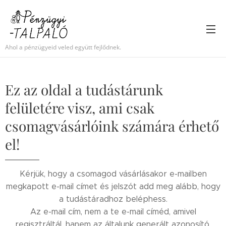
Ahol a pénzügyeid veled együtt fejlődnek.
Ez az oldal a tudástárunk
felületére visz, ami csak
csomagvásárlóink számára érhető
el!
Kérjük, hogy a csomagod vásárlásakor e-mailben
megkapott e-mail címet és jelszót add meg alább, hogy
a tudástáradhoz beléphess.
Az e-mail cím, nem a te e-mail címéd, amivel
regisztráltál, hanem az általunk generált azonosító,