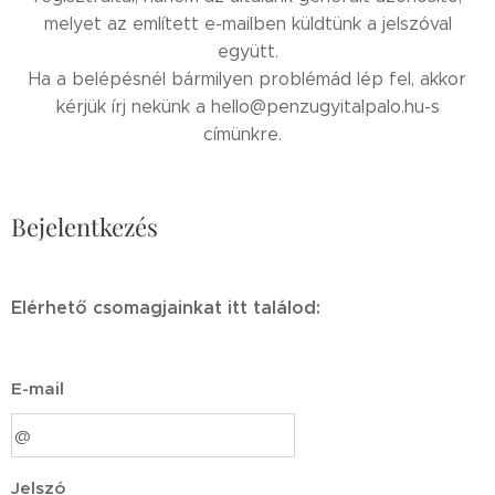
melyet az említett e-mailben küldtünk a jelszóval
együtt.
Ha a belépésnél bármilyen problémád lép fel, akkor
kérjük írj nekünk a hello@penzugyitalpalo.hu-s
címünkre.
Bejelentkezés
Elérhető csomagjainkat itt találod:
E-mail
Jelszó